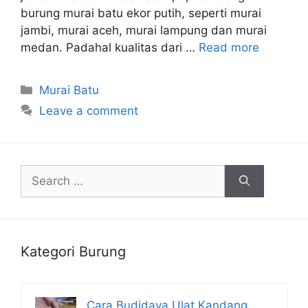
burung murai batu ekor putih, seperti murai
jambi, murai aceh, murai lampung dan murai
medan. Padahal kualitas dari …
Read more
Categories
Murai Batu
Leave a comment
Search
for:
Kategori Burung
Cara Budidaya Ulat Kandang