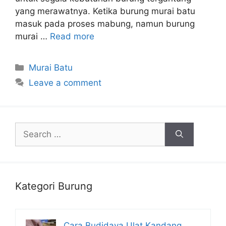
yang merawatnya. Ketika burung murai batu
masuk pada proses mabung, namun burung
murai …
Read more
Categories
Murai Batu
Leave a comment
Search
for:
Kategori Burung
Cara Budidaya Ulat Kandang