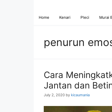
Skip
to
content
Home
Kenari
Pleci
Murai 
penurun emos
Cara Meningkatk
Jantan dan Beti
July 2, 2020
by
kicaumania