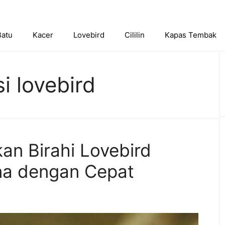
Batu
Kacer
Lovebird
Cililin
Kapas Tembak
i lovebird
an Birahi Lovebird
na dengan Cepat