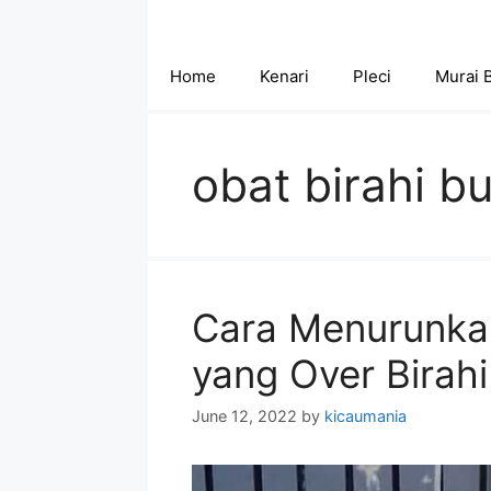
Skip
to
content
Home
Kenari
Pleci
Murai 
obat birahi b
Cara Menurunkan
yang Over Birahi
June 12, 2022
by
kicaumania