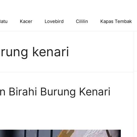
Batu
Kacer
Lovebird
Cililin
Kapas Tembak
urung kenari
 Birahi Burung Kenari