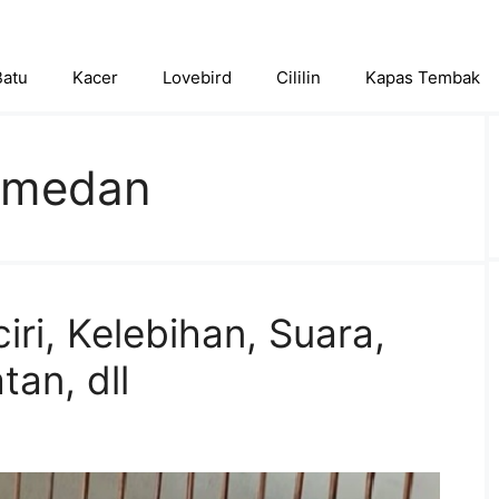
Batu
Kacer
Lovebird
Cililin
Kapas Tembak
s medan
ciri, Kelebihan, Suara,
tan, dll