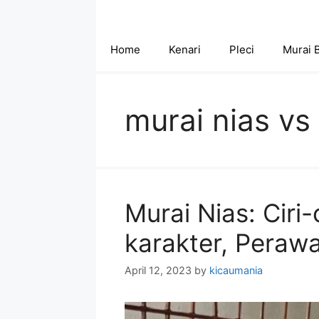
Skip
to
content
Home
Kenari
Pleci
Murai 
murai nias v
Murai Nias: Ciri-
karakter, Perawa
April 12, 2023
by
kicaumania