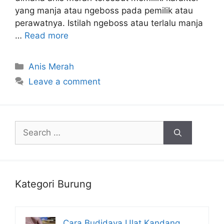
yang manja atau ngeboss pada pemilik atau
perawatnya. Istilah ngeboss atau terlalu manja
…
Read more
Categories
Anis Merah
Leave a comment
Search
for:
Kategori Burung
Cara Budidaya Ulat Kandang