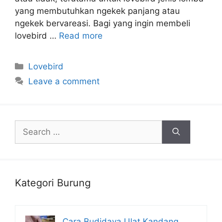
yang membutuhkan ngekek panjang atau
ngekek bervareasi. Bagi yang ingin membeli
lovebird …
Read more
Categories
Lovebird
Leave a comment
Search
for:
Kategori Burung
Cara Budidaya Ulat Kandang