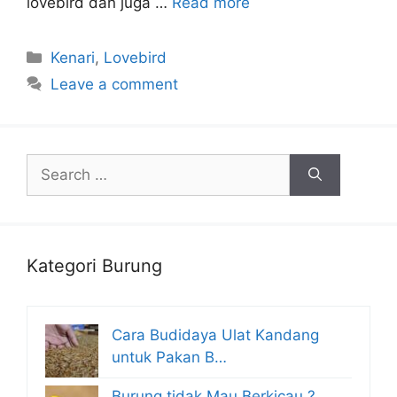
lovebird dan juga …
Read more
Categories
Kenari
,
Lovebird
Leave a comment
Search
for:
Kategori Burung
Cara Budidaya Ulat Kandang
untuk Pakan B…
Burung tidak Mau Berkicau ?