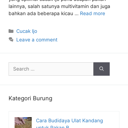
lainnya, salah satunya multivitamin dan juga
bahkan ada beberapa kicau …
Read more
Categories
Cucak Ijo
Leave a comment
Search
for:
Kategori Burung
Cara Budidaya Ulat Kandang
untuk Pakan B…