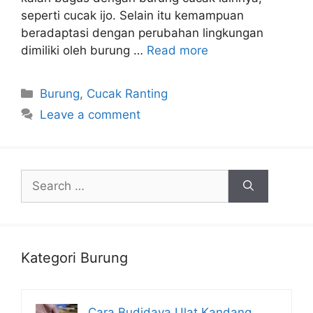
seperti cucak ijo. Selain itu kemampuan
beradaptasi dengan perubahan lingkungan
dimiliki oleh burung …
Read more
Categories
Burung
,
Cucak Ranting
Leave a comment
Search
for:
Kategori Burung
Cara Budidaya Ulat Kandang