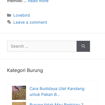
memiliki …
Read more
Categories
Lovebird
Leave a comment
Search
for:
Kategori Burung
Cara Budidaya Ulat Kandang
untuk Pakan B…
Burung tidak Mau Berkicau ?