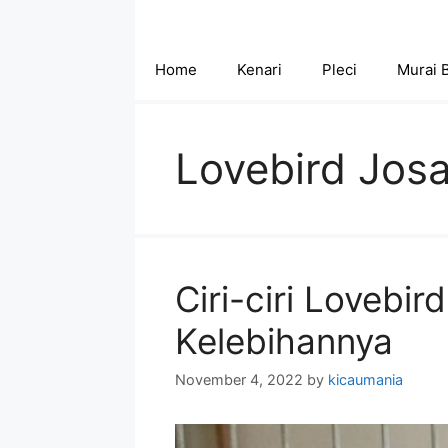
Skip
to
content
Home
Kenari
Pleci
Murai 
Lovebird Josa
Ciri-ciri Lovebi
Kelebihannya
November 4, 2022
by
kicaumania