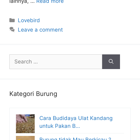
lainnya, …
Read more
Categories
Lovebird
Leave a comment
Search
for:
Kategori Burung
Cara Budidaya Ulat Kandang
untuk Pakan B…
Burung tidak Mau Berkicau ?