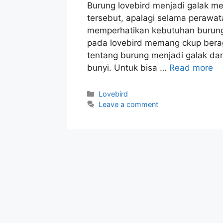
Burung lovebird menjadi galak me
tersebut, apalagi selama perawa
memperhatikan kebutuhan burung i
pada lovebird memang ckup berag
tentang burung menjadi galak dan
bunyi. Untuk bisa …
Read more
Categories
Lovebird
Leave a comment