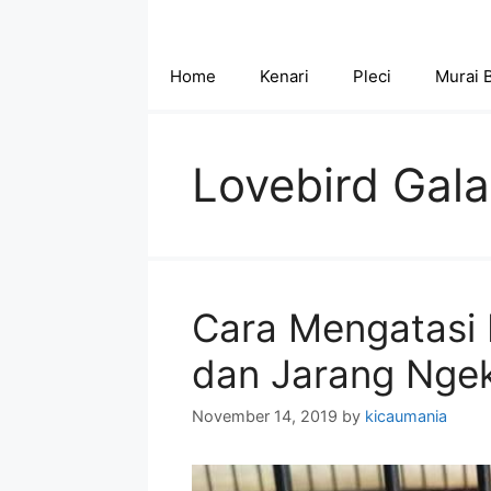
Skip
to
content
Home
Kenari
Pleci
Murai 
Lovebird Gal
Cara Mengatasi 
dan Jarang Nge
November 14, 2019
by
kicaumania