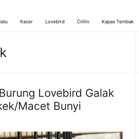
Batu
Kacer
Lovebird
Cililin
Kapas Tembak
ak
Burung Lovebird Galak
kek/Macet Bunyi