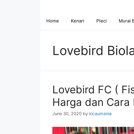
Skip
to
content
Home
Kenari
Pleci
Murai 
Lovebird Biola
Lovebird FC ( Fisc
Harga dan Cara 
June 30, 2020
by
kicaumania