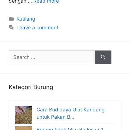
dengan …
Read more
Categories
Kutilang
Leave a comment
Search
for:
Kategori Burung
Cara Budidaya Ulat Kandang
untuk Pakan B…
Burung tidak Mau Berkicau ?