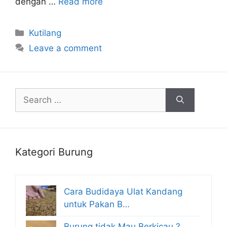
dengan …
Read more
Categories
Kutilang
Leave a comment
Search
for:
Kategori Burung
Cara Budidaya Ulat Kandang
untuk Pakan B…
Burung tidak Mau Berkicau ?