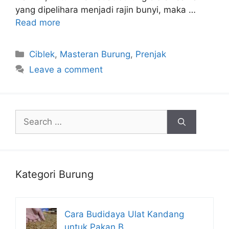
yang dipelihara menjadi rajin bunyi, maka …
Read more
Categories
Ciblek
,
Masteran Burung
,
Prenjak
Leave a comment
Search
for:
Kategori Burung
Cara Budidaya Ulat Kandang
untuk Pakan B…