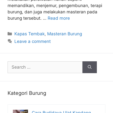
memandikan, menjemur, pengembunan, terapi
burung, dan juga melakukan masteran pada
burung tersebut. …
Read more
Categories
Kapas Tembak
,
Masteran Burung
Leave a comment
Search
for:
Kategori Burung
Cara Budidaya Ulat Kandang