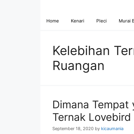
Skip
to
content
Home
Kenari
Pleci
Murai 
Kelebihan Te
Ruangan
Dimana Tempat 
Ternak Lovebird 
September 18, 2020
by
kicaumania