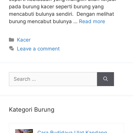
pada burung kacer seperti burung yang
mencabuti bulunya sendiri. Dengan melihat
burung mencabut bulunya …
Read more
Categories
Kacer
Leave a comment
Search
for:
Kategori Burung
Cara Budidaya Ulat Kandang