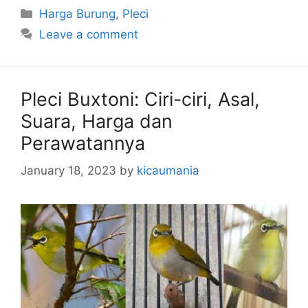
Categories
Harga Burung
,
Pleci
Leave a comment
Pleci Buxtoni: Ciri-ciri, Asal,
Suara, Harga dan
Perawatannya
January 18, 2023
by
kicaumania