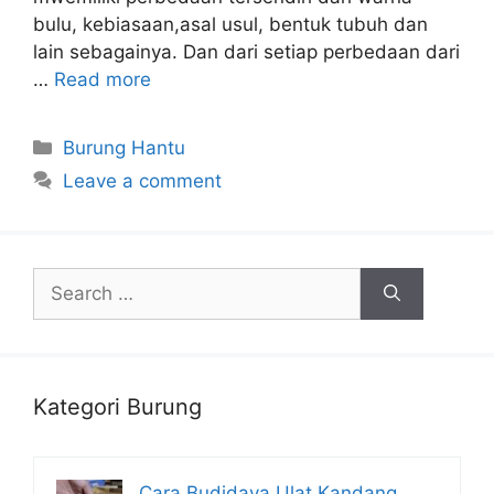
bulu, kebiasaan,asal usul, bentuk tubuh dan
lain sebagainya. Dan dari setiap perbedaan dari
…
Read more
Categories
Burung Hantu
Leave a comment
Search
for:
Kategori Burung
Cara Budidaya Ulat Kandang