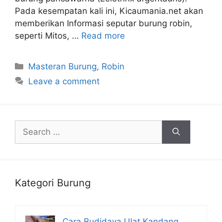
Pada kesempatan kali ini, Kicaumania.net akan
memberikan Informasi seputar burung robin,
seperti Mitos, …
Read more
Categories
Masteran Burung
,
Robin
Leave a comment
Search
for:
Kategori Burung
Cara Budidaya Ulat Kandang