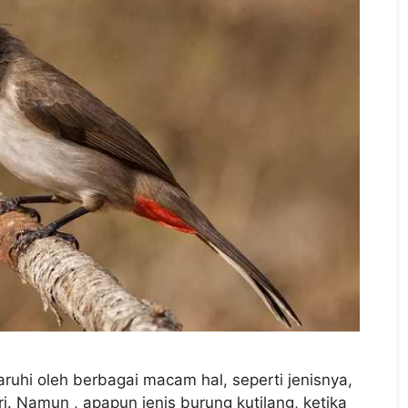
aruhi oleh berbagai macam hal, seperti jenisnya,
. Namun , apapun jenis burung kutilang, ketika