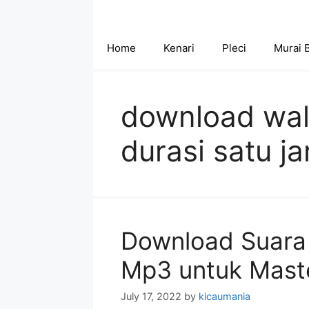
Skip
to
content
Home
Kenari
Pleci
Murai 
download wa
durasi satu j
Download Suara
Mp3 untuk Mast
July 17, 2022
by
kicaumania