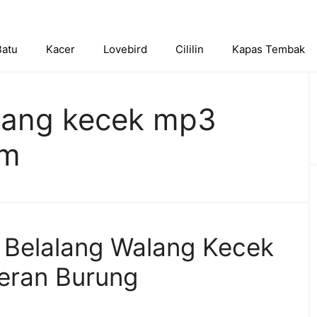
Batu
Kacer
Lovebird
Cililin
Kapas Tembak
lang kecek mp3
am
 Belalang Walang Kecek
eran Burung