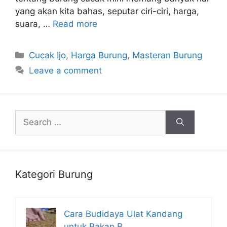
yang akan kita bahas, seputar ciri-ciri, harga,
suara, …
Read more
Categories
Cucak Ijo
,
Harga Burung
,
Masteran Burung
Leave a comment
Search
for:
Kategori Burung
Cara Budidaya Ulat Kandang
untuk Pakan B…