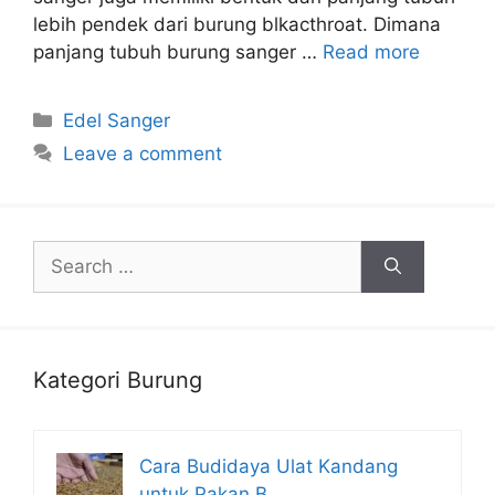
lebih pendek dari burung blkacthroat. Dimana
panjang tubuh burung sanger …
Read more
Categories
Edel Sanger
Leave a comment
Search
for:
Kategori Burung
Cara Budidaya Ulat Kandang
untuk Pakan B…