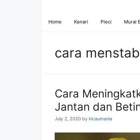
Skip
to
content
Home
Kenari
Pleci
Murai 
cara menstabi
Cara Meningkatk
Jantan dan Beti
July 2, 2020
by
kicaumania