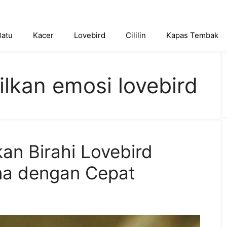
Batu
Kacer
Lovebird
Cililin
Kapas Tembak
lkan emosi lovebird
an Birahi Lovebird
na dengan Cepat