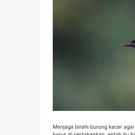
Menjaga birahi burung kacer agar
harus di pertahankan, entah itu b