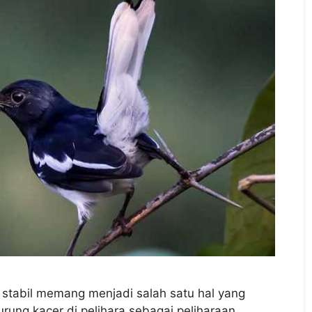
 stabil memang menjadi salah satu hal yang
urung kacer di pelihara sebagai peliharaan