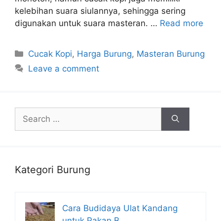
kelebihan suara siulannya, sehingga sering
digunakan untuk suara masteran. …
Read more
Categories
Cucak Kopi
,
Harga Burung
,
Masteran Burung
Leave a comment
Search
for:
Kategori Burung
Cara Budidaya Ulat Kandang
untuk Pakan B…