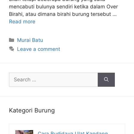
mencabuti bulunya sendiri ketika dalam Over
Birahi, atau dimana birahi burung tersebut …
Read more
Categories
Murai Batu
Leave a comment
Search
for:
Kategori Burung
Cara Budidaya Ulat Kandang