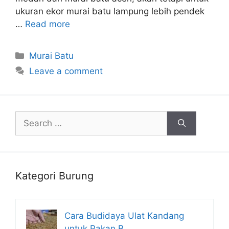
ukuran ekor murai batu lampung lebih pendek
…
Read more
Categories
Murai Batu
Leave a comment
Search
for:
Kategori Burung
Cara Budidaya Ulat Kandang
untuk Pakan B…