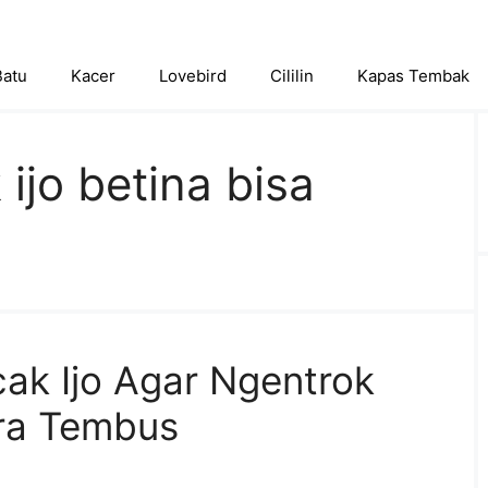
Batu
Kacer
Lovebird
Cililin
Kapas Tembak
ijo betina bisa
cak Ijo Agar Ngentrok
ra Tembus