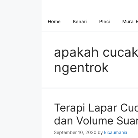
Skip
to
content
Home
Kenari
Pleci
Murai 
apakah cucak 
ngentrok
Terapi Lapar Cu
dan Volume Sua
September 10, 2020
by
kicaumania