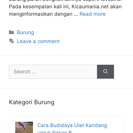
Pada kesempatan kali ini, Kicaumania.net akan
menginformasikan dengan …
Read more
Categories
Burung
Leave a comment
Search
for:
Kategori Burung
Cara Budidaya Ulat Kandang
untuk Pakan B…